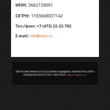
ИНН:
3662159091
РАСХОДНЫЕ МАТЕРИАЛЫ
ОГРН:
1103668037142
ОРГТЕХНИКА
Тел./факс: +7 (473) 22-22-702
СКУПКА Б/У КАРТРИДЖЕЙ
E-mail:
info@ncsv.ru
РЕМОНТ ОРГТЕХНИКИ
АКЦИИ
АВТОРСКИЕ ПРАВА © 2014. ВСЕ ПРАВА ЗАЩИЩЕНЫ. РАЗРАБОТКА САЙТА:
КОНТАКТЫ
РЕКЛАМНОЕ АГЕНТСТВО "СВЕТЛАНА"
http://sl-agency.ru/